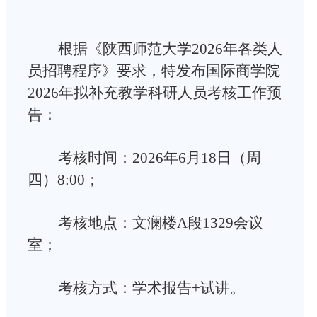
根据《陕西师范大学
2026
年各类人
员招聘程序》要求，特发布国际商学院
2026
年拟补充教学科研人员考核工作预
告：
考核时间：
2026
年
6
月
18
日（周
四）8
:00
；
考核地点：文澜楼
A
段
1329
会议
室；
考核方式：学术报告
+
试讲。